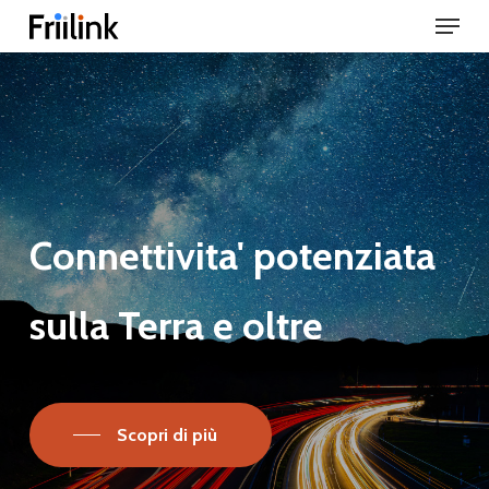
Menu
Skip
to
Close
main
Menu
content
Connettivita'
potenziata
sulla
Terra
e
oltre
Scopri di più