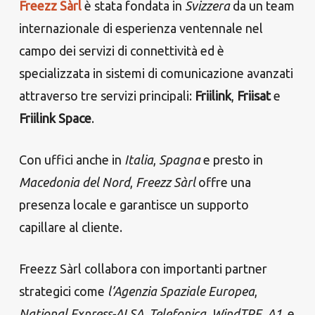
Freezz Sàrl
è stata fondata in
Svizzera
da un team
internazionale di esperienza ventennale nel
campo dei servizi di connettività ed è
specializzata in sistemi di comunicazione avanzati
attraverso tre servizi principali:
Friilink
,
Friisat
e
Friilink Space
.
Con uffici anche in
Italia
,
Spagna
e presto in
Macedonia del Nord
,
Freezz Sàrl
offre una
presenza locale e garantisce un supporto
capillare al cliente.
Freezz Sàrl collabora con importanti partner
strategici come
l’Agenzia Spaziale Europea
,
National Express-ALSA
,
Telefonica
,
WindTRE
,
A1
, e